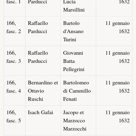
fasc. 1
Parducci
Lucia
1632
Marsillini
166,
Raffaello
Bartolo
11 gennaio
fasc. 2
Parducci
d'Ansano
1632
Turini
166,
Raffaello
Giovanni
11 gennaio
fasc. 3
Parducci
Batta
1632
Pellegrini
166,
Bernardino et
Bartolomeo
11 gennaio
fasc. 4
Ottavio
di Cammillo
1632
Ruschi
Fenati
166,
Isach Gafai
Jacopo et
11 gennaio
fasc. 5
Marzocco
1632
Marzocchi