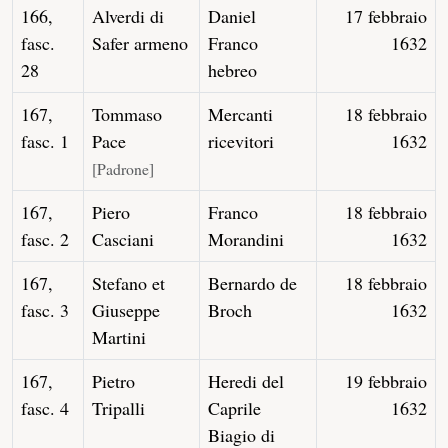
166,
Alverdi di
Daniel
17 febbraio
fasc.
Safer armeno
Franco
1632
28
hebreo
167,
Tommaso
Mercanti
18 febbraio
fasc. 1
Pace
ricevitori
1632
[Padrone]
167,
Piero
Franco
18 febbraio
fasc. 2
Casciani
Morandini
1632
167,
Stefano et
Bernardo de
18 febbraio
fasc. 3
Giuseppe
Broch
1632
Martini
167,
Pietro
Heredi del
19 febbraio
fasc. 4
Tripalli
Caprile
1632
Biagio di