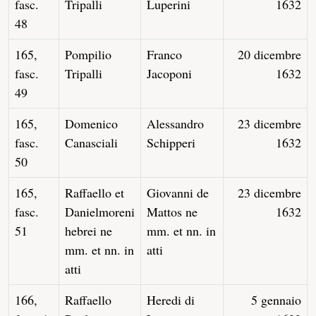
fasc.
Tripalli
Luperini
1632
48
165,
Pompilio
Franco
20 dicembre
fasc.
Tripalli
Jacoponi
1632
49
165,
Domenico
Alessandro
23 dicembre
fasc.
Canasciali
Schipperi
1632
50
165,
Raffaello et
Giovanni de
23 dicembre
fasc.
Danielmoreni
Mattos ne
1632
51
hebrei ne
mm. et nn. in
mm. et nn. in
atti
atti
166,
Raffaello
Heredi di
5 gennaio