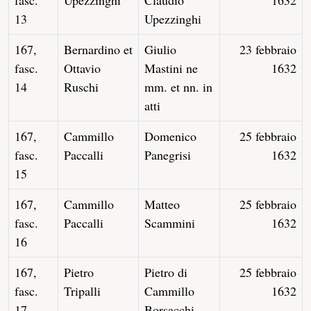
fasc.
Upezzinghi
Claudio
1632
13
Upezzinghi
167,
Bernardino et
Giulio
23 febbraio
fasc.
Ottavio
Mastini ne
1632
14
Ruschi
mm. et nn. in
atti
167,
Cammillo
Domenico
25 febbraio
fasc.
Paccalli
Panegrisi
1632
15
167,
Cammillo
Matteo
25 febbraio
fasc.
Paccalli
Scammini
1632
16
167,
Pietro
Pietro di
25 febbraio
fasc.
Tripalli
Cammillo
1632
17
Borsacchi