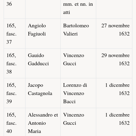
36
mm. et nn. in
atti
165,
Angiolo
Bartolomeo
27 novembre
fasc.
Fagiuoli
Valieri
1632
37
165,
Gauido
Vincenzo
29 novembre
fasc.
Gadducci
Gucci
1632
38
165,
Jacopo
Lorenzo di
1 dicembre
fasc.
Castagnola
Vincenzo
1632
39
Bacci
165,
Alessandro et
Vincenzo
1 dicembre
fasc.
Antonio
Gucci
1632
40
Maria