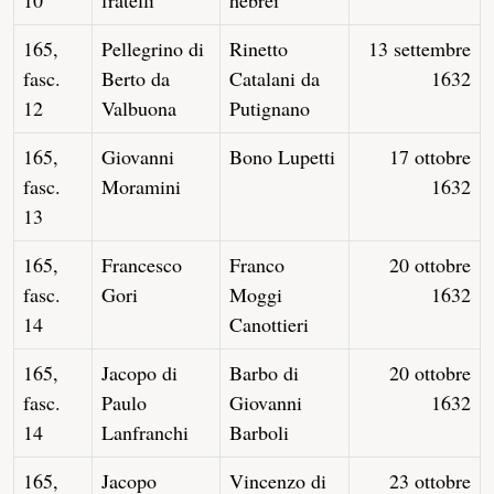
10
fratelli
hebrei
165,
Pellegrino di
Rinetto
13 settembre
fasc.
Berto da
Catalani da
1632
12
Valbuona
Putignano
165,
Giovanni
Bono Lupetti
17 ottobre
fasc.
Moramini
1632
13
165,
Francesco
Franco
20 ottobre
fasc.
Gori
Moggi
1632
14
Canottieri
165,
Jacopo di
Barbo di
20 ottobre
fasc.
Paulo
Giovanni
1632
14
Lanfranchi
Barboli
165,
Jacopo
Vincenzo di
23 ottobre