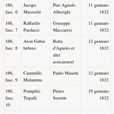
166,
Jacopo
Pier Agnolo
11 gennaio
fasc. 6
Marzochi
Alberighi
1632
166,
Raffaello
Giuseppe
11 gennaio
fasc. 7
Parducci
Maccaresi
1632
166,
Aron Gabai
Batta
12 gennaio
fasc. 8
hebreo
d'Agnolo et
1632
altri
assicuratori
166,
Cammillo
Paulo Masetti
12 gennaio
fasc. 9
Malanima
1632
166,
Pompilio
Pietro
19 gennaio
fasc.
Tripalli
Serretti
1632
10