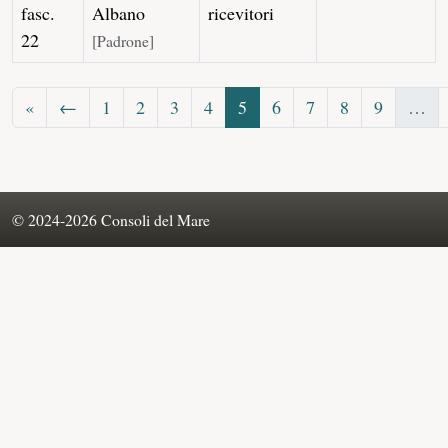
fasc.
Albano
ricevitori
22
[Padrone]
«
←
1
2
3
4
5
6
7
8
9
…
© 2024-2026 Consoli del Mare