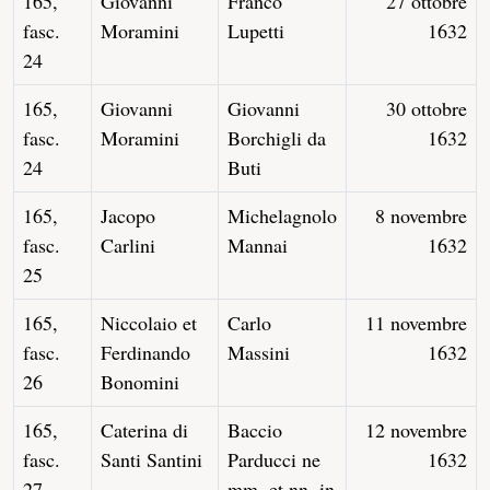
165,
Giovanni
Franco
27 ottobre
fasc.
Moramini
Lupetti
1632
24
165,
Giovanni
Giovanni
30 ottobre
fasc.
Moramini
Borchigli da
1632
24
Buti
165,
Jacopo
Michelagnolo
8 novembre
fasc.
Carlini
Mannai
1632
25
165,
Niccolaio et
Carlo
11 novembre
fasc.
Ferdinando
Massini
1632
26
Bonomini
165,
Caterina di
Baccio
12 novembre
fasc.
Santi Santini
Parducci ne
1632
27
mm. et nn. in