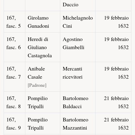
Duccio
167,
Girolamo
Michelagnolo
19 febbraio
fasc. 5
Gunadoni
Cini
1632
167,
Heredi di
Agostino
19 febbraio
fasc. 6
Giuliano
Giambelli
1632
Castagnola
167,
Anibale
Mercanti
19 febbraio
fasc. 7
Casale
ricevitori
1632
[Padrone]
167,
Pompilio
Bartolomeo
21 febbraio
fasc. 8
Tripalli
Baldacci
1632
167,
Pompilio
Bartolomeo
21 febbraio
fasc. 9
Tripalli
Mazzantini
1632